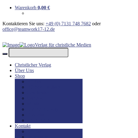
Warenkorb
0,00
€
Kontaktieren Sie uns:
+49 (0) 7131 748 7682
oder
office@teamwork17-12.de
Verlag für christliche Medien
Christlicher Verlag
Über Uns
Shop
Bücher
Bücher: Englisch
Geschenke
lesBAR
Musik
DVD / Blu-Ray
E-Books
Kinderbücher
Kontakt
Kontakt
Impressum