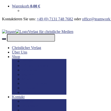
Warenkorb
0,00
€
Kontaktieren Sie uns:
+49 (0) 7131 748 7682
oder
office@teamwork
Verlag für christliche Medien
Christlicher Verlag
Über Uns
Shop
Bücher
Bücher: Englisch
Geschenke
lesBAR
Musik
DVD / Blu-Ray
E-Books
Kinderbücher
Kontakt
Kontakt
Impressum
Disclaimer