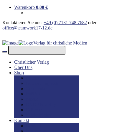
Warenkorb
0,00
€
Kontaktieren Sie uns:
+49 (0) 7131 748 7682
oder
office@teamwork17-12.de
Verlag für christliche Medien
Christlicher Verlag
Über Uns
Shop
Bücher
Bücher: Englisch
Geschenke
lesBAR
Musik
DVD / Blu-Ray
E-Books
Kinderbücher
Kontakt
Kontakt
Impressum