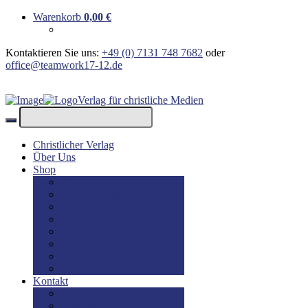
Warenkorb
0,00
€
Kontaktieren Sie uns:
+49 (0) 7131 748 7682
oder
office@teamwork17-12.de
Verlag für christliche Medien
Christlicher Verlag
Über Uns
Shop
Bücher
Bücher: Englisch
Geschenke
lesBAR
Musik
DVD / Blu-Ray
E-Books
Kinderbücher
Kontakt
Kontakt
Impressum