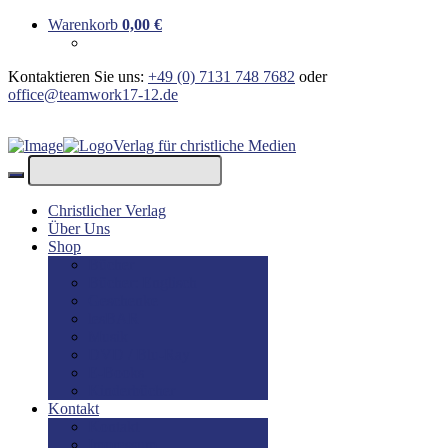
Warenkorb
0,00
€
Kontaktieren Sie uns:
+49 (0) 7131 748 7682
oder
office@teamwork17-12.de
Verlag für christliche Medien
Christlicher Verlag
Über Uns
Shop
Bücher
Bücher: Englisch
Geschenke
lesBAR
Musik
DVD / Blu-Ray
E-Books
Kinderbücher
Kontakt
Kontakt
Impressum