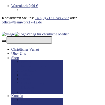
Warenkorb
0,00
€
Kontaktieren Sie uns:
+49 (0) 7131 748 7682
oder
office@teamwork17-12.de
Verlag für christliche Medien
Christlicher Verlag
Über Uns
Shop
Bücher
Bücher: Englisch
Geschenke
lesBAR
Musik
DVD / Blu-Ray
E-Books
Kinderbücher
Kontakt
Kontakt
Impressum