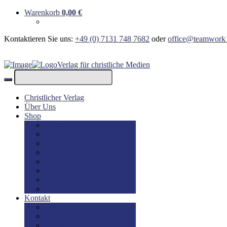
Warenkorb
0,00
€
Kontaktieren Sie uns:
+49 (0) 7131 748 7682
oder
office@teamwork
Verlag für christliche Medien
Christlicher Verlag
Über Uns
Shop
Bücher
Bücher: Englisch
Geschenke
lesBAR
Musik
DVD / Blu-Ray
E-Books
Kinderbücher
Kontakt
Kontakt
Impressum
Disclaimer