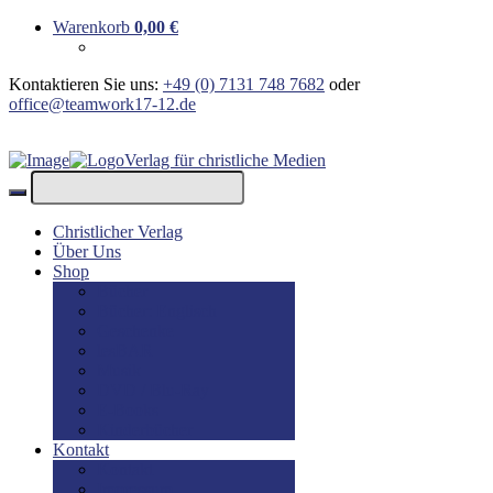
Warenkorb
0,00
€
Kontaktieren Sie uns:
+49 (0) 7131 748 7682
oder
office@teamwork17-12.de
Verlag für christliche Medien
Christlicher Verlag
Über Uns
Shop
Bücher
Bücher: Englisch
Geschenke
lesBAR
Musik
DVD / Blu-Ray
E-Books
Kinderbücher
Kontakt
Kontakt
Impressum