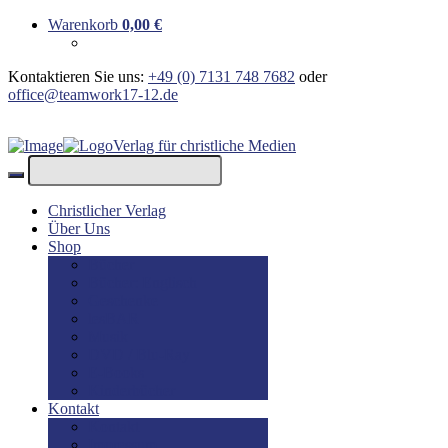
Warenkorb
0,00
€
Kontaktieren Sie uns:
+49 (0) 7131 748 7682
oder
office@teamwork17-12.de
Verlag für christliche Medien
Christlicher Verlag
Über Uns
Shop
Bücher
Bücher: Englisch
Geschenke
lesBAR
Musik
DVD / Blu-Ray
E-Books
Kinderbücher
Kontakt
Kontakt
Impressum