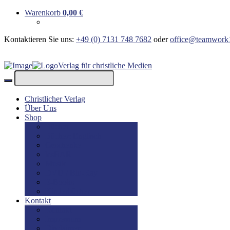
Warenkorb
0,00
€
Kontaktieren Sie uns:
+49 (0) 7131 748 7682
oder
office@teamwork
Verlag für christliche Medien
Christlicher Verlag
Über Uns
Shop
Bücher
Bücher: Englisch
Geschenke
lesBAR
Musik
DVD / Blu-Ray
E-Books
Kinderbücher
Kontakt
Kontakt
Impressum
Disclaimer