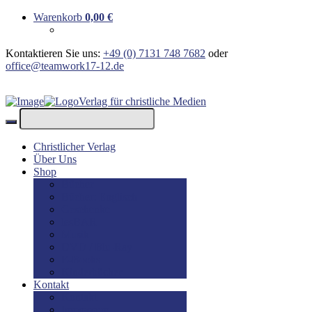
Warenkorb
0,00
€
Kontaktieren Sie uns:
+49 (0) 7131 748 7682
oder
office@teamwork17-12.de
Verlag für christliche Medien
Christlicher Verlag
Über Uns
Shop
Bücher
Bücher: Englisch
Geschenke
lesBAR
Musik
DVD / Blu-Ray
E-Books
Kinderbücher
Kontakt
Kontakt
Impressum