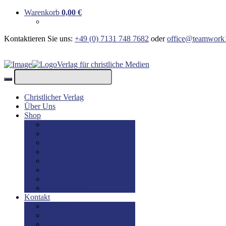
Warenkorb
0,00
€
Kontaktieren Sie uns:
+49 (0) 7131 748 7682
oder
office@teamwork
Verlag für christliche Medien
Christlicher Verlag
Über Uns
Shop
Bücher
Bücher: Englisch
Geschenke
lesBAR
Musik
DVD / Blu-Ray
E-Books
Kinderbücher
Kontakt
Kontakt
Impressum
Disclaimer