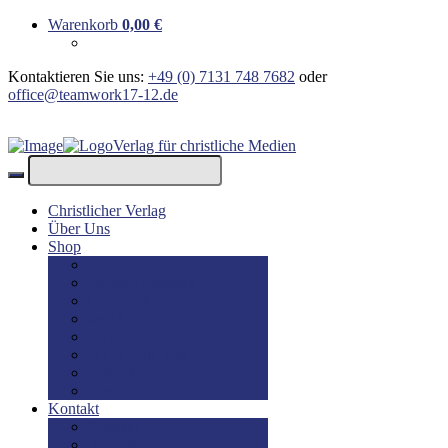
Warenkorb
0,00
€
Kontaktieren Sie uns:
+49 (0) 7131 748 7682
oder
office@teamwork17-12.de
Verlag für christliche Medien
Christlicher Verlag
Über Uns
Shop
Bücher
Bücher: Englisch
Geschenke
lesBAR
Musik
DVD / Blu-Ray
E-Books
Kinderbücher
Kontakt
Kontakt
Impressum