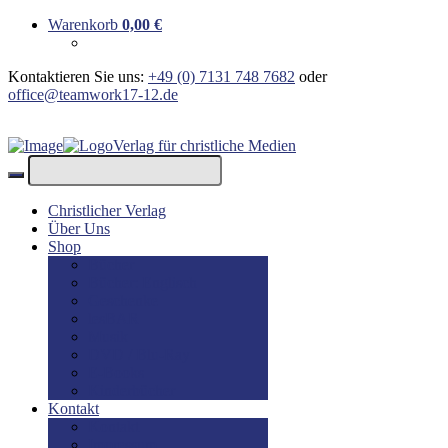
Warenkorb
0,00
€
Kontaktieren Sie uns:
+49 (0) 7131 748 7682
oder
office@teamwork17-12.de
Verlag für christliche Medien
Christlicher Verlag
Über Uns
Shop
Bücher
Bücher: Englisch
Geschenke
lesBAR
Musik
DVD / Blu-Ray
E-Books
Kinderbücher
Kontakt
Kontakt
Impressum