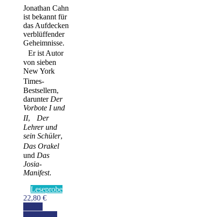
Jonathan Cahn
ist bekannt für
das Aufdecken
verblüffender
Geheimnisse.
Er ist Autor
von sieben
New York
Times-
Bestsellern,
darunter
Der
Vorbote I und
II
,
Der
Lehrer und
sein Schüler
,
Das Orakel
und
Das
Josia-
Manifest
.
Leseprobe
22,80
€
In den
Warenkorb