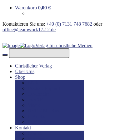
Warenkorb
0,00
€
Kontaktieren Sie uns:
+49 (0) 7131 748 7682
oder
office@teamwork17-12.de
Verlag für christliche Medien
Christlicher Verlag
Über Uns
Shop
Bücher
Bücher: Englisch
Geschenke
lesBAR
Musik
DVD / Blu-Ray
E-Books
Kinderbücher
Kontakt
Kontakt
Impressum