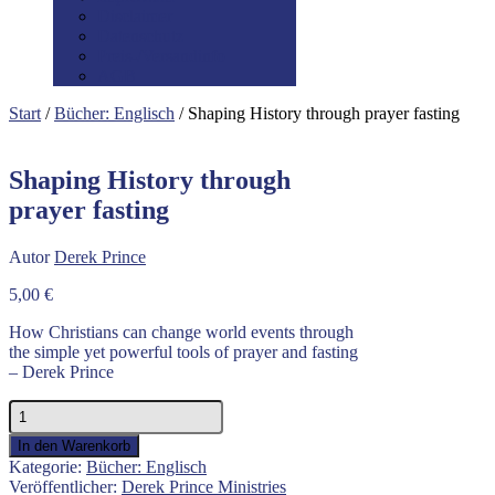
Disclaimer
Datenschutz
Preis-/Versandinfo
AGB
Start
/
Bücher: Englisch
/ Shaping History through prayer fasting
Shaping History through
prayer fasting
Autor
Derek Prince
5,00
€
How Christians can change world events through
the simple yet powerful tools of prayer and fasting
– Derek Prince
Shaping
History
In den Warenkorb
through
Kategorie:
Bücher: Englisch
prayer
Veröffentlicher:
Derek Prince Ministries
fasting