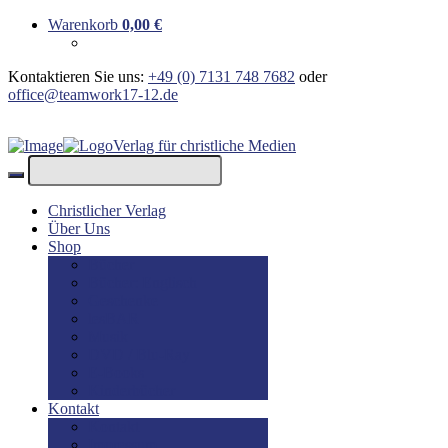
Warenkorb
0,00
€
Kontaktieren Sie uns:
+49 (0) 7131 748 7682
oder
office@teamwork17-12.de
Verlag für christliche Medien
Christlicher Verlag
Über Uns
Shop
Bücher
Bücher: Englisch
Geschenke
lesBAR
Musik
DVD / Blu-Ray
E-Books
Kinderbücher
Kontakt
Kontakt
Impressum