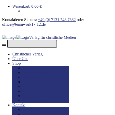
Warenkorb
0,00
€
Kontaktieren Sie uns:
+49 (0) 7131 748 7682
oder
office@teamwork17-12.de
Verlag für christliche Medien
Christlicher Verlag
Über Uns
Shop
Bücher
Bücher: Englisch
Geschenke
lesBAR
Musik
DVD / Blu-Ray
E-Books
Kinderbücher
Kontakt
Kontakt
Impressum