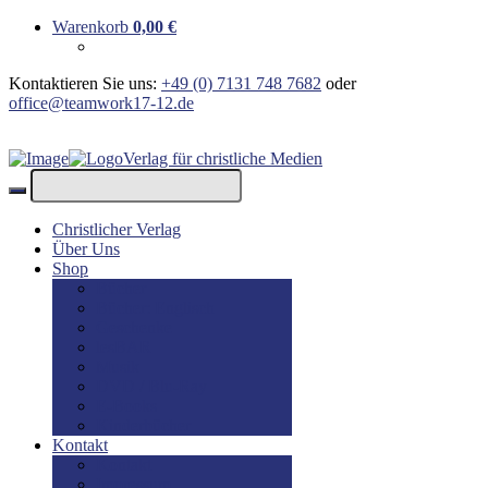
Warenkorb
0,00
€
Kontaktieren Sie uns:
+49 (0) 7131 748 7682
oder
office@teamwork17-12.de
Verlag für christliche Medien
Christlicher Verlag
Über Uns
Shop
Bücher
Bücher: Englisch
Geschenke
lesBAR
Musik
DVD / Blu-Ray
E-Books
Kinderbücher
Kontakt
Kontakt
Impressum