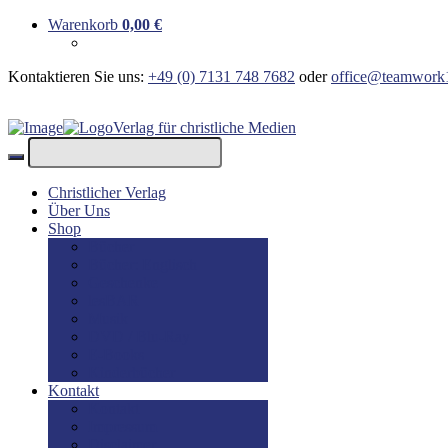
Warenkorb
0,00
€
Kontaktieren Sie uns:
+49 (0) 7131 748 7682
oder
office@teamwork
Verlag für christliche Medien
Christlicher Verlag
Über Uns
Shop
Bücher
Bücher: Englisch
Geschenke
lesBAR
Musik
DVD / Blu-Ray
E-Books
Kinderbücher
Kontakt
Kontakt
Impressum
Disclaimer